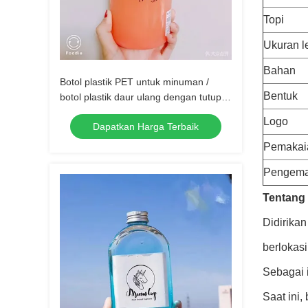
Topi
Ukuran l
Bahan
Botol plastik PET untuk minuman /
Bentuk
botol plastik daur ulang dengan tutup
sekrup anti tamper
Logo
Dapatkan Harga Terbaik
Pemakai
Pengem
Tentan
Didirika
berlokas
Sebagai i
Saat ini,