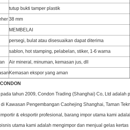
tutup bukti tamper plastik
eher
38 mm
MEMBELAI
persegi, bulat atau disesuaikan dapat diterima
sablon, hot stamping, pelabelan, stiker, 1-6 warna
an
Air mineral, minuman, kemasan jus, dll
asan
Kemasan ekspor yang aman
g CONDON
n pada tahun 2009, Condon Trading (Shanghai) Co, Ltd adalah 
i di Kawasan Pengembangan Caohejing Shanghai, Taman Tekno
mportir & eksportir profesional, barang impor utama kami adala
 bisnis utama kami adalah mengimpor dan menjual gelas kertas s