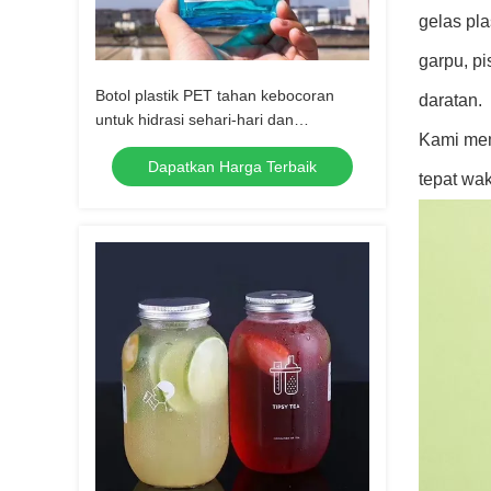
gelas pla
garpu, pi
Botol plastik PET tahan kebocoran
daratan.
untuk hidrasi sehari-hari dan
Kami mem
penggunaan di luar ruangan
Dapatkan Harga Terbaik
tepat wa