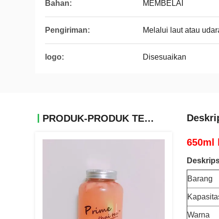
Bahan:
MEMBELAI
Pengiriman:
Melalui laut atau udar
logo:
Disesuaikan
Deskri
PRODUK-PRODUK TERKAIT
650ml 
Deskrips
Barang
Kapasita
Warna