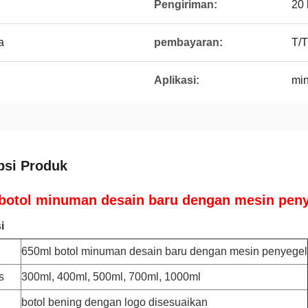
Pengiriman:
20 
a
pembayaran:
T/T
Aplikasi:
min
psi Produk
botol minuman desain baru dengan mesin pen
i
650ml botol minuman desain baru dengan mesin penyegel
s
300ml, 400ml, 500ml, 700ml, 1000ml
botol bening dengan logo disesuaikan