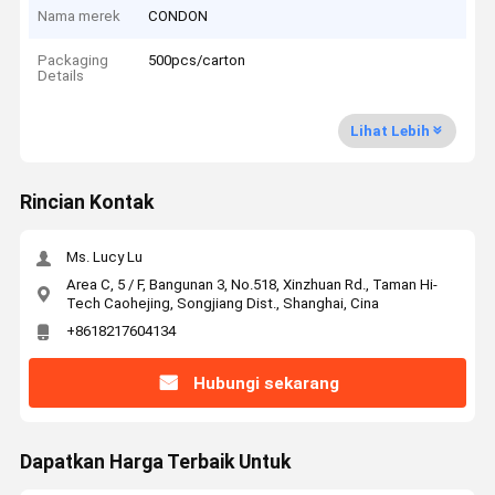
Nama merek
CONDON
Packaging
500pcs/carton
Details
Lihat Lebih
Rincian Kontak
Ms. Lucy Lu
Area C, 5 / F, Bangunan 3, No.518, Xinzhuan Rd., Taman Hi-
Tech Caohejing, Songjiang Dist., Shanghai, Cina
+8618217604134
Hubungi sekarang
Dapatkan Harga Terbaik Untuk