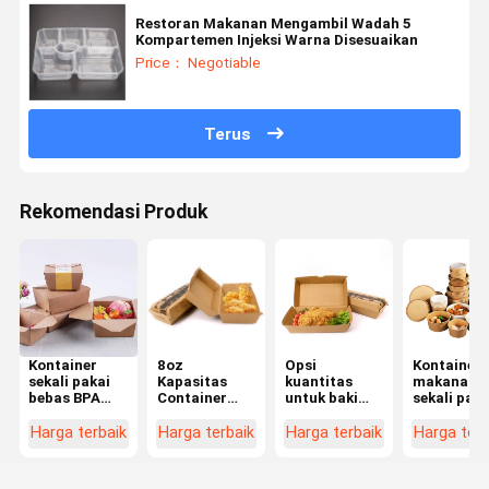
Restoran Makanan Mengambil Wadah 5
Kompartemen Injeksi Warna Disesuaikan
Price： Negotiable
Terus
Rekomendasi Produk
Kontainer
8oz
Opsi
Kontainer
sekali pakai
Kapasitas
kuantitas
makanan
bebas BPA
Container
untuk baki
sekali paka
yang
Makanan
makanan
dengan lo
sempurna
sekali pakai
tunggal
yang
Harga terbaik
Harga terbaik
Harga terbaik
Harga terb
untuk
Snap-on
bebas BPA
disesuaika
kemasan
Tutup dan
dalam jumlah
dan
buah/pasir
Berbagai
besar atau
persetujua