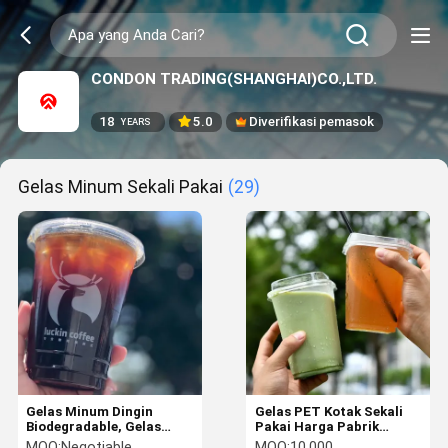
CONDON TRADING(SHANGHAI)CO.,LTD.
18
5.0
Diverifikasi pemasok
YEARS
Gelas Minum Sekali Pakai
(29)
Gelas Minum Dingin
Gelas PET Kotak Sekali
Biodegradable, Gelas
Pakai Harga Pabrik
Minuman Plastik Kustom
Terlaris 93mm-10oz
MOQ:
Negotiable
MOQ:
10.000