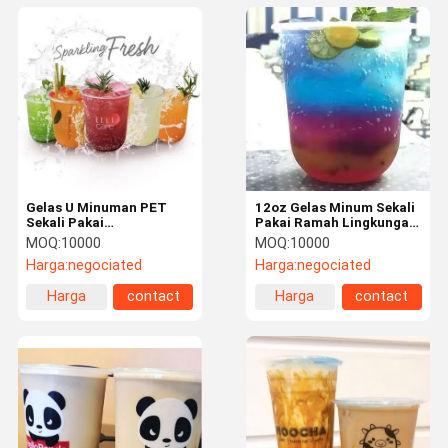
Gelas U Minuman PET
12oz Gelas Minum Sekali
Sekali Pakai
Pakai Ramah Lingkungan,
Biodegradable
Anti Bocor, Gelas Sekali
MOQ:
10000
MOQ:
10000
Pakai untuk Acara &
Harga:
negociated
Harga:
negociated
Pesta
Harga
contact
Harga
contact
terbaik
terbaik