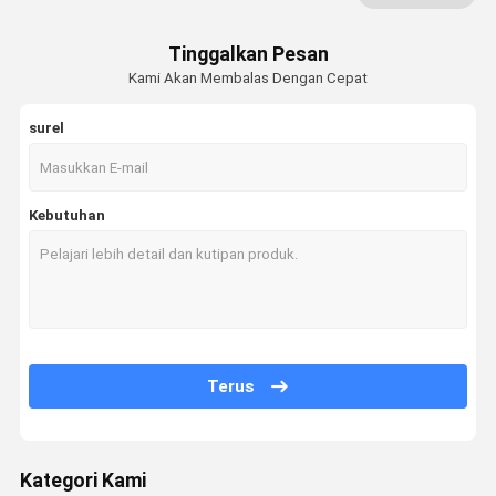
Sedotan Plastik Dan Kertas
Tinggalkan Pesan
Kami Akan Membalas Dengan Cepat
Kertas Tisu Serbet
Kotak Takeaway Kertas
surel
Disposable Wadah Makanan
Kebutuhan
Tas Kemasan kustom
Pisau Sendok Garpu
Pembawa cangkir kopi
Persediaan Sekali Pakai
Terus
Mesin Penyegel Cangkir
Film Penyegelan Piala
Kategori Kami