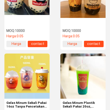
MOQ:
10000
MOQ:
10000
Harga:
0.05
Harga:
0.05
Harga
contact
Harga
contact
terbaik
terbaik
Rumah
Produk
Tentang
Tur Pabrik
Kami
Gelas Minum Sekali Pakai
Gelas Minum Plastik
16oz Tanpa Pencetakan
Sekali Pakai 20oz,