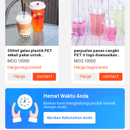
500ml gelas plastik PET
penjualan panas cangkir
sekali pakai untuk
PET U logo disesuaikan
minuman dengan tutup
12oz dan 16oz untuk toko
MOQ:
10000
MOQ:
10000
dan jerami
boba
Harga:
negociated
Harga:
negociated
Harga
contact
Harga
contact
terbaik
terbaik
Hemat Waktu Anda
Biarkan kami menghubungi produk terbaik
dengan Anda.
Berikan Kebutuhan Anda