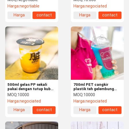
16 Oz Pet
12oz 16oz 20oz dengan
Harga:
negotiable
Harga:
negociated
Tutup Sipper Tutup
Tinggi Cetak UV Logo
Harga
contact
Harga
contact
Kustom
terbaik
terbaik
500ml gelas PP sekali
700ml PET cangkir
pakai dengan tutup kubah
plastik teh gelembung
untuk minuman dingin
dengan tutup beruang
MOQ:
10000
MOQ:
10000
Harga:
negociated
Harga:
negociated
Harga
contact
Harga
contact
terbaik
terbaik