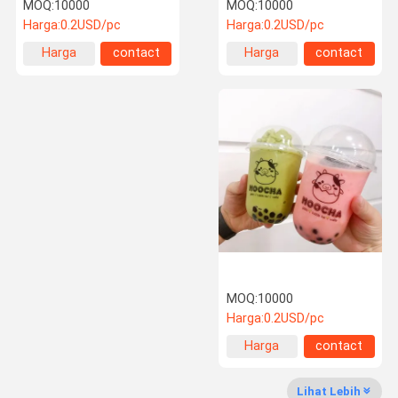
untuk Pelanggan B2B
Bersertifikat FDA untuk
MOQ:
10000
MOQ:
10000
cangkir boba
Harga:
0.2USD/pc
Harga:
0.2USD/pc
Harga
contact
Harga
contact
Kontrol
Hubungi
Permintaan
terbaik
terbaik
Kualitas
Kami
Penawaran
Gelas Minum Sekali Pakai
Gelas Kertas Sekali Pakai
Gelas Plastik Sekali Pakai
Tutup Gelas Plastik
Peralatan Makan Biodegradable Dan Kompos
MOQ:
10000
Botol Minuman Plastik
Harga:
0.2USD/pc
Harga
contact
Cangkir Es Krim Kertas
terbaik
Kertas Piala lengan
Lihat Lebih